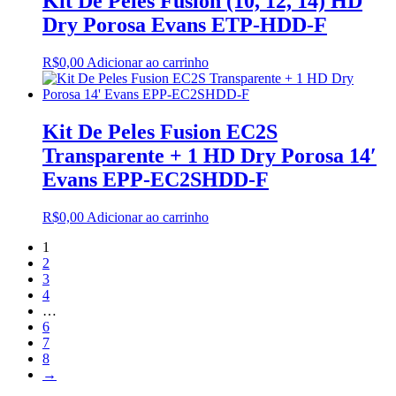
Kit De Peles Fusion (10, 12, 14) HD
Dry Porosa Evans ETP-HDD-F
R$
0,00
Adicionar ao carrinho
Kit De Peles Fusion EC2S
Transparente + 1 HD Dry Porosa 14′
Evans EPP-EC2SHDD-F
R$
0,00
Adicionar ao carrinho
1
2
3
4
…
6
7
8
→