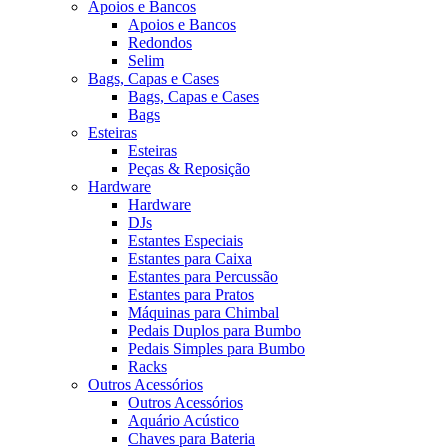
Apoios e Bancos
Apoios e Bancos
Redondos
Selim
Bags, Capas e Cases
Bags, Capas e Cases
Bags
Esteiras
Esteiras
Peças & Reposição
Hardware
Hardware
DJs
Estantes Especiais
Estantes para Caixa
Estantes para Percussão
Estantes para Pratos
Máquinas para Chimbal
Pedais Duplos para Bumbo
Pedais Simples para Bumbo
Racks
Outros Acessórios
Outros Acessórios
Aquário Acústico
Chaves para Bateria