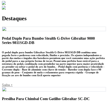
Destaques
Pedal Duplo Para Bumbo Stealth G-Drive Gibraltar 9000
Series 9811SGD-DB
O pedal duplo para bumbo Gibraltar Stealth G-Drive 9811SGD-DB combina uma
pegada forte e poderosa com velocidade, fluidez e precisão. Os ajustes independentes a
partir das molas e ângulos dos batedores permitem que você customize uma ação perfeita
do pedal para a sua própria forma de tocar. Possui uma perfeita base estável para a
estrutura do pedal, combinada com prendedor na parte superior para maior praticidade
ao prender ou soltar o pedal do aro do bumbo. - Pedal duplo com potência e velocidade -
Corrente dupla - Base de alumínio com chave de tensão - Batedor com dupla-face e 90
gramas de peso - Conjunto de mola e rolamentos para resposta rápida - Grampo de
fixação ao aro de bumbo com fácil aperto superior
Saiba +
Presilha Para Chimbal Com Gatilho Gibraltar SC-DC