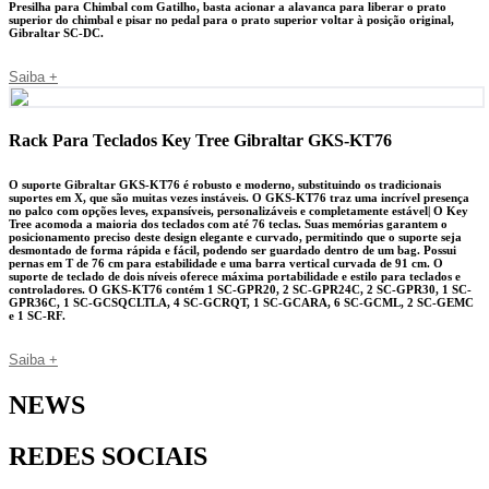
Presilha para Chimbal com Gatilho, basta acionar a alavanca para liberar o prato
superior do chimbal e pisar no pedal para o prato superior voltar à posição original,
Gibraltar SC-DC.
Saiba +
Rack Para Teclados Key Tree Gibraltar GKS-KT76
O suporte Gibraltar GKS-KT76 é robusto e moderno, substituindo os tradicionais
suportes em X, que são muitas vezes instáveis. O GKS-KT76 traz uma incrível presença
no palco com opções leves, expansíveis, personalizáveis e completamente estável| O Key
Tree acomoda a maioria dos teclados com até 76 teclas. Suas memórias garantem o
posicionamento preciso deste design elegante e curvado, permitindo que o suporte seja
desmontado de forma rápida e fácil, podendo ser guardado dentro de um bag. Possui
pernas em T de 76 cm para estabilidade e uma barra vertical curvada de 91 cm. O
suporte de teclado de dois níveis oferece máxima portabilidade e estilo para teclados e
controladores. O GKS-KT76 contém 1 SC-GPR20, 2 SC-GPR24C, 2 SC-GPR30, 1 SC-
GPR36C, 1 SC-GCSQCLTLA, 4 SC-GCRQT, 1 SC-GCARA, 6 SC-GCML, 2 SC-GEMC
e 1 SC-RF.
Saiba +
NEWS
REDES SOCIAIS