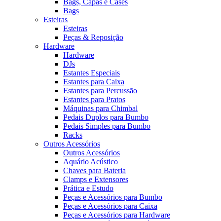
Bags, Capas e Cases
Bags
Esteiras
Esteiras
Peças & Reposição
Hardware
Hardware
DJs
Estantes Especiais
Estantes para Caixa
Estantes para Percussão
Estantes para Pratos
Máquinas para Chimbal
Pedais Duplos para Bumbo
Pedais Simples para Bumbo
Racks
Outros Acessórios
Outros Acessórios
Aquário Acústico
Chaves para Bateria
Clamps e Extensores
Prática e Estudo
Peças e Acessórios para Bumbo
Peças e Acessórios para Caixa
Peças e Acessórios para Hardware