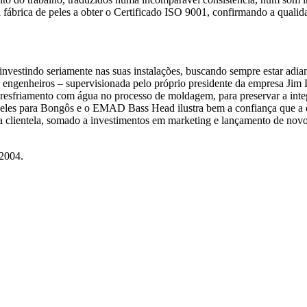
a fábrica de peles a obter o Certificado ISO 9001, confirmando a qualid
vestindo seriamente nas suas instalações, buscando sempre estar adian
e engenheiros – supervisionada pelo próprio presidente da empresa Jim
 resfriamento com água no processo de moldagem, para preservar a int
Peles para Bongôs e o EMAD Bass Head ilustra bem a confiança que a 
ua clientela, somado a investimentos em marketing e lançamento de no
 2004.