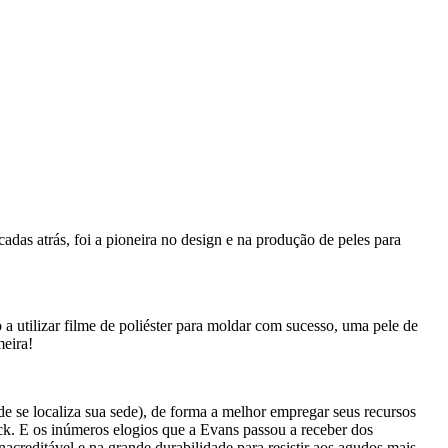
as atrás, foi a pioneira no design e na produção de peles para
 a utilizar filme de poliéster para moldar com sucesso, uma pele de
meira!
se localiza sua sede), de forma a melhor empregar seus recursos
ck. E os inúmeros elogios que a Evans passou a receber dos
acreditável e na grande durabilidade para resistir aos agudos mais