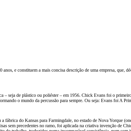
os, e constituem a mais concisa descrição de uma empresa, que, décad
a – seja de plástico ou poliéster – em 1956. Chick Evans foi o primeiro
nsformando o mundo da percussão para sempre. Ou seja: Evans foi A Pri
 fábrica do Kansas para Farmingdale, no estado de Nova Yorque (onde 
sas sem precedentes no ramo, foi aplicada na criativa invenção de Chi
ito do trabalho, traduzidos numa incomparável consistência, num som in