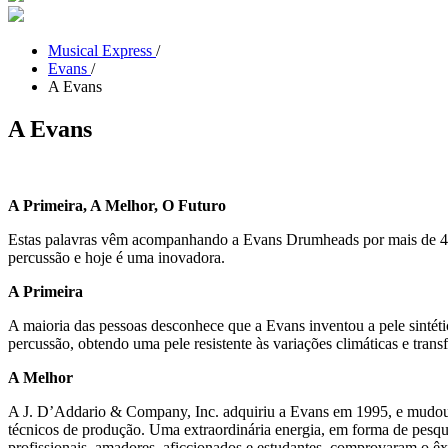
Musical Express
/
Evans
/
A Evans
A Evans
A Primeira, A Melhor, O Futuro
Estas palavras vêm acompanhando a Evans Drumheads por mais de 40 an
percussão e hoje é uma inovadora.
A Primeira
A maioria das pessoas desconhece que a Evans inventou a pele sintétic
percussão, obtendo uma pele resistente às variações climáticas e tra
A Melhor
A J. D’Addario & Company, Inc. adquiriu a Evans em 1995, e mudou a
técnicos de produção. Uma extraordinária energia, em forma de pesqui
profissionais, amadores, aficcionados e estudantes, comprovaram o êx