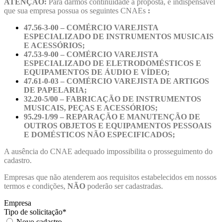
ATENÇÃO:
Para darmos continuidade à proposta, é indispensável
que sua empresa possua os seguintes CNAEs
:
47.56-3-00
– COMÉRCIO VAREJISTA
ESPECIALIZADO DE INSTRUMENTOS MUSICAIS
E ACESSÓRIOS;
47.53-9-00 – COMÉRCIO VAREJISTA
ESPECIALIZADO DE ELETRODOMÉSTICOS E
EQUIPAMENTOS DE ÁUDIO E VÍDEO;
47.61-0-03 – COMÉRCIO VAREJISTA DE ARTIGOS
DE PAPELARIA;
32.20-5/00 – FABRICAÇÃO DE
INSTRUMENTOS
MUSICAIS, PEÇAS E ACESSÓRIOS;
95.29-1/99 – REPARAÇÃO E MANUTENÇÃO DE
OUTROS OBJETOS E EQUIPAMENTOS PESSOAIS
E DOMÉSTICOS NÃO ESPECIFICADOS;
A ausência do CNAE adequado impossibilita o prosseguimento do
cadastro.
Empresas que não atenderem aos requisitos estabelecidos em nossos
termos e condições,
NÃO
poderão ser cadastradas.
Empresa
Tipo de solicitação
*
Novo cadastro