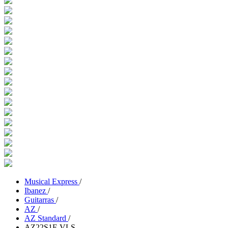
Musical Express
/
Ibanez
/
Guitarras
/
AZ
/
AZ Standard
/
AZ22S1F-VLS