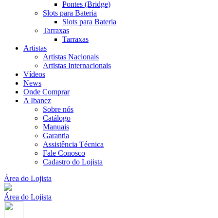
Pontes (Bridge)
Slots para Bateria
Slots para Bateria
Tarraxas
Tarraxas
Artistas
Artistas Nacionais
Artistas Internacionais
Vídeos
News
Onde Comprar
A Ibanez
Sobre nós
Catálogo
Manuais
Garantia
Assistência Técnica
Fale Conosco
Cadastro do Lojista
Área do Lojista
Área do Lojista