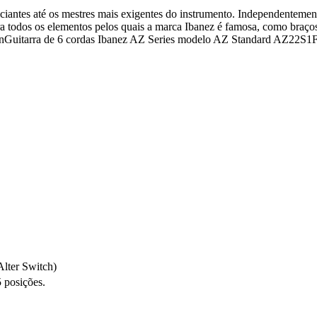
niciantes até os mestres mais exigentes do instrumento. Independenteme
ora todos os elementos pelos quais a marca Ibanez é famosa, como braços
 \n \nGuitarra de 6 cordas Ibanez AZ Series modelo AZ Standard AZ22
lter Switch)
 posições.