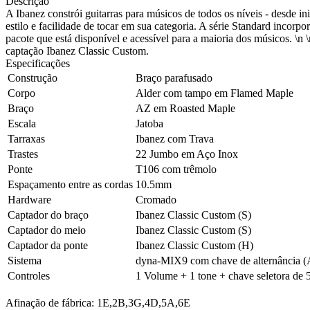
Descrição
A Ibanez constrói guitarras para músicos de todos os níveis - desde i
estilo e facilidade de tocar em sua categoria. A série Standard incorp
pacote que está disponível e acessível para a maioria dos músicos.
captação Ibanez Classic Custom.
Especificações
Construção
Braço parafusado
Corpo
Alder com tampo em Flamed Maple
Braço
AZ em Roasted Maple
Escala
Jatoba
Tarraxas
Ibanez com Trava
Trastes
22 Jumbo em Aço Inox
Ponte
T106 com trêmolo
Espaçamento entre as cordas
10.5mm
Hardware
Cromado
Captador do braço
Ibanez Classic Custom (S)
Captador do meio
Ibanez Classic Custom (S)
Captador da ponte
Ibanez Classic Custom (H)
Sistema
dyna-MIX9 com chave de alternância (A
Controles
1 Volume + 1 tone + chave seletora de 5
Afinação de fábrica: 1E,2B,3G,4D,5A,6E