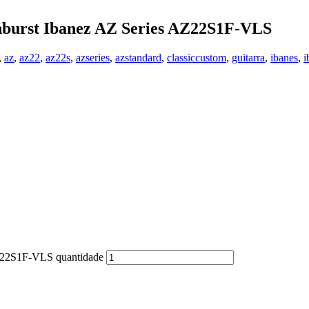
nburst Ibanez AZ Series AZ22S1F-VLS
,
az
,
az22
,
az22s
,
azseries
,
azstandard
,
classiccustom
,
guitarra
,
ibanes
,
i
AZ22S1F-VLS quantidade