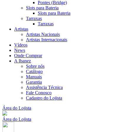
Pontes (Bridge)
Slots para Bateria
Slots para Bateria
Tarraxas
Tarraxas
Artistas
Artistas Nacionais
Artistas Internacionais
Vídeos
News
Onde Comprar
A Ibanez
Sobre nós
Catálogo
Manuais
Garantia
Assistência Técnica
Fale Conosco
Cadastro do Lojista
Área do Lojista
Área do Lojista