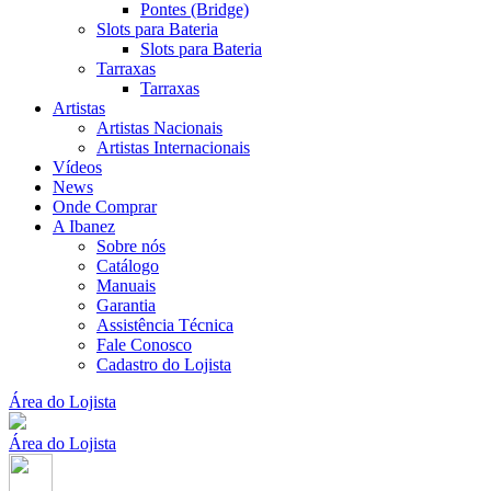
Pontes (Bridge)
Slots para Bateria
Slots para Bateria
Tarraxas
Tarraxas
Artistas
Artistas Nacionais
Artistas Internacionais
Vídeos
News
Onde Comprar
A Ibanez
Sobre nós
Catálogo
Manuais
Garantia
Assistência Técnica
Fale Conosco
Cadastro do Lojista
Área do Lojista
Área do Lojista