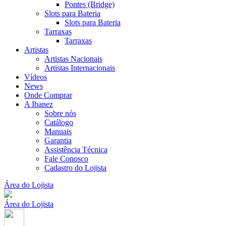
Pontes (Bridge)
Slots para Bateria
Slots para Bateria
Tarraxas
Tarraxas
Artistas
Artistas Nacionais
Artistas Internacionais
Vídeos
News
Onde Comprar
A Ibanez
Sobre nós
Catálogo
Manuais
Garantia
Assistência Técnica
Fale Conosco
Cadastro do Lojista
Área do Lojista
Área do Lojista