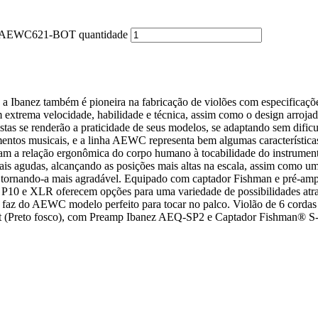
es AEWC621-BOT quantidade
 Ibanez também é pioneira na fabricação de violões com especificaçõe
extrema velocidade, habilidade e técnica, assim como o design arrojad
istas se renderão a praticidade de seus modelos, se adaptando sem difi
mentos musicais, e a linha AEWC representa bem algumas característi
zam a relação ergonômica do corpo humano à tocabilidade do instrument
 mais agudas, alcançando as posições mais altas na escala, assim como u
nce, tornando-a mais agradável. Equipado com captador Fishman e pré-a
es P10 e XLR oferecem opções para uma variedade de possibilidades at
 e faz do AEWC modelo perfeito para tocar no palco. Violão de 6 co
ut (Preto fosco), com Preamp Ibanez AEQ-SP2 e Captador Fishman® S