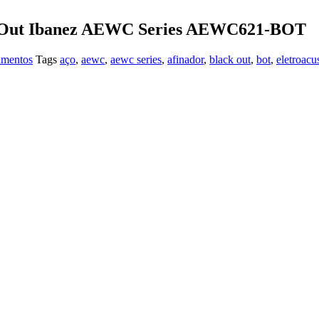
ack Out Ibanez AEWC Series AEWC621-BOT
umentos
Tags
aço
,
aewc
,
aewc series
,
afinador
,
black out
,
bot
,
eletroacu