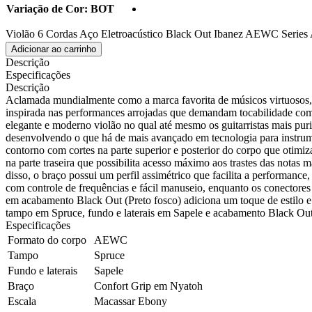
Variação de Cor:
BOT
Violão 6 Cordas Aço Eletroacústico Black Out Ibanez AEWC Seri
Adicionar ao carrinho
Descrição
Especificações
Descrição
Aclamada mundialmente como a marca favorita de músicos virtuosos, a
inspirada nas performances arrojadas que demandam tocabilidade com 
elegante e moderno violão no qual até mesmo os guitarristas mais pur
desenvolvendo o que há de mais avançado em tecnologia para instru
contorno com cortes na parte superior e posterior do corpo que otimi
na parte traseira que possibilita acesso máximo aos trastes das notas
disso, o braço possui um perfil assimétrico que facilita a performa
com controle de frequências e fácil manuseio, enquanto os conector
em acabamento Black Out (Preto fosco) adiciona um toque de estilo
tampo em Spruce, fundo e laterais em Sapele e acabamento Black O
Especificações
Formato do corpo
AEWC
Tampo
Spruce
Fundo e laterais
Sapele
Braço
Confort Grip em Nyatoh
Escala
Macassar Ebony