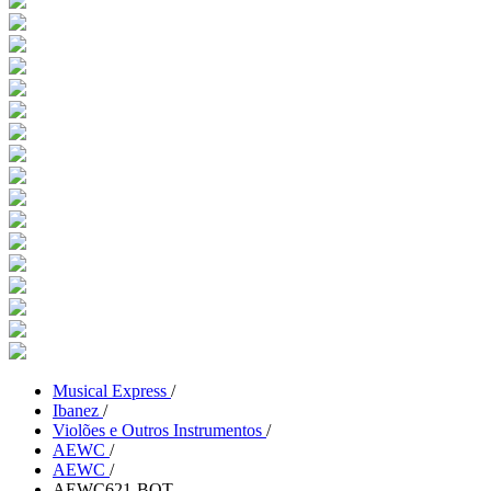
Musical Express
/
Ibanez
/
Violões e Outros Instrumentos
/
AEWC
/
AEWC
/
AEWC621-BOT