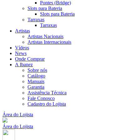
Pontes (Bridge)
Slots para Bateria
Slots para Bateria
Tarraxas
Tarraxas
Artistas
Artistas Nacionais
Artistas Internacionais
Vídeos
News
Onde Comprar
A Ibanez
Sobre nós
Catálogo
Manuais
Garantia
Assistência Técnica
Fale Conosco
Cadastro do Lojista
Área do Lojista
Área do Lojista