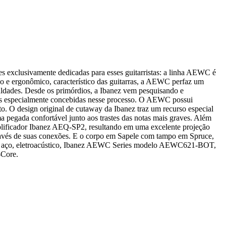
s exclusivamente dedicadas para esses guitarristas: a linha AEWC é
o e ergonômico, característico das guitarras, a AEWC perfaz um
culdades. Desde os primórdios, a Ibanez vem pesquisando e
cas especialmente concebidas nesse processo. O AEWC possui
o. O design original de cutaway da Ibanez traz um recurso especial
ma pegada confortável junto aos trastes das notas mais graves. Além
mplificador Ibanez AEQ-SP2, resultando em uma excelente projeção
ravés de suas conexões. E o corpo em Sapele com tampo em Spruce,
rdas aço, eletroacústico, Ibanez AEWC Series modelo AEWC621-BOT,
-Core.