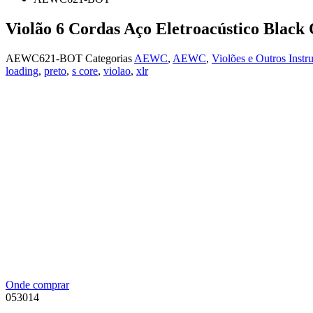
Violão 6 Cordas Aço Eletroacústico Bl
AEWC621-BOT
Categorias
AEWC
,
AEWC
,
Violões e Outros Instr
loading
,
preto
,
s core
,
violao
,
xlr
Onde comprar
053014