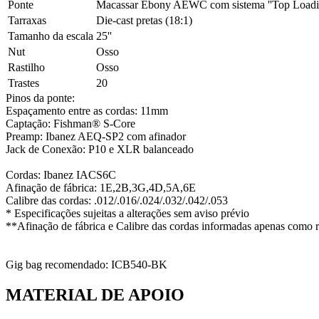
Ponte
Macassar Ebony AEWC com sistema ''Top Loadi
Tarraxas
Die-cast pretas (18:1)
Tamanho da escala
25''
Nut
Osso
Rastilho
Osso
Trastes
20
Pinos da ponte:
Espaçamento entre as cordas: 11mm
Captação: Fishman® S-Core
Preamp: Ibanez AEQ-SP2 com afinador
Jack de Conexão: P10 e XLR balanceado
Cordas: Ibanez IACS6C
Afinação de fábrica: 1E,2B,3G,4D,5A,6E
Calibre das cordas: .012/.016/.024/.032/.042/.053
* Especificações sujeitas a alterações sem aviso prévio
**Afinação de fábrica e Calibre das cordas informadas apenas como r
Gig bag recomendado: ICB540-BK
MATERIAL DE APOIO