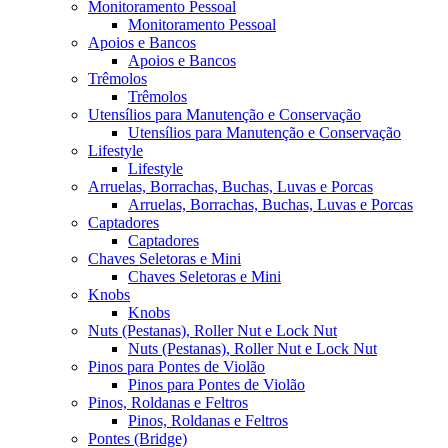
Monitoramento Pessoal
Monitoramento Pessoal
Apoios e Bancos
Apoios e Bancos
Trêmolos
Trêmolos
Utensílios para Manutenção e Conservação
Utensílios para Manutenção e Conservação
Lifestyle
Lifestyle
Arruelas, Borrachas, Buchas, Luvas e Porcas
Arruelas, Borrachas, Buchas, Luvas e Porcas
Captadores
Captadores
Chaves Seletoras e Mini
Chaves Seletoras e Mini
Knobs
Knobs
Nuts (Pestanas), Roller Nut e Lock Nut
Nuts (Pestanas), Roller Nut e Lock Nut
Pinos para Pontes de Violão
Pinos para Pontes de Violão
Pinos, Roldanas e Feltros
Pinos, Roldanas e Feltros
Pontes (Bridge)