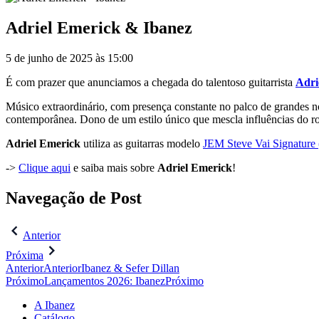
Adriel Emerick & Ibanez
5 de junho de 2025 às 15:00
É com prazer que anunciamos a chegada do talentoso guitarrista
Adri
Músico extraordinário, com presença constante no palco de grandes no
contemporânea. Dono de um estilo único que mescla influências do roc
Adriel Emerick
utiliza as guitarras modelo
JEM Steve Vai Signatu
->
Clique aqui
e saiba mais sobre
Adriel Emerick
!
Navegação de Post
Anterior
Próxima
Anterior
Anterior
Ibanez & Sefer Dillan
Próximo
Lançamentos 2026: Ibanez
Próximo
A Ibanez
Catálogo