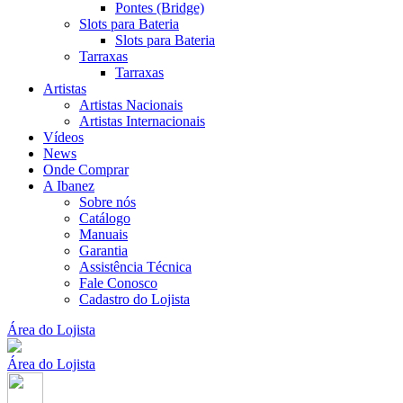
Pontes (Bridge)
Slots para Bateria
Slots para Bateria
Tarraxas
Tarraxas
Artistas
Artistas Nacionais
Artistas Internacionais
Vídeos
News
Onde Comprar
A Ibanez
Sobre nós
Catálogo
Manuais
Garantia
Assistência Técnica
Fale Conosco
Cadastro do Lojista
Área do Lojista
Área do Lojista