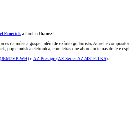
el Emerick
a família
Ibanez
!
mes da música gospel, além de exímio guitarrista, Adriel é compositor 
k, pop e música eletrônica, com letras que abordam temas de fé e espir
re (JEM7VP-WH)
e
AZ Prestige (AZ Series AZ24S1F-TKS)
.