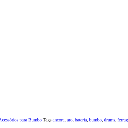
 Acessórios para Bumbo
Tags
ancora
,
aro
,
bateria
,
bumbo
,
drums
,
ferra