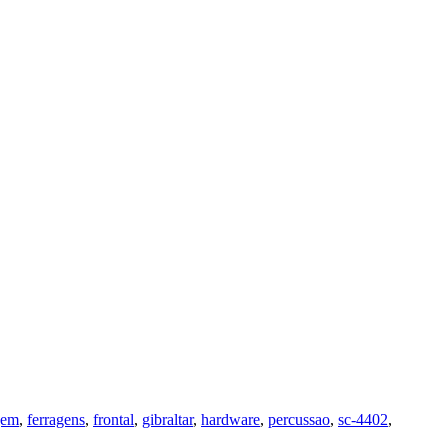
gem
,
ferragens
,
frontal
,
gibraltar
,
hardware
,
percussao
,
sc-4402
,