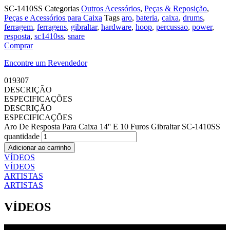
SC-1410SS
Categorias
Outros Acessórios
,
Peças & Reposição
,
Peças e Acessórios para Caixa
Tags
aro
,
bateria
,
caixa
,
drums
,
ferragem
,
ferragens
,
gibraltar
,
hardware
,
hoop
,
percussao
,
power
,
resposta
,
sc1410ss
,
snare
Comprar
Encontre um Revendedor
019307
DESCRIÇÃO
ESPECIFICAÇÕES
DESCRIÇÃO
ESPECIFICAÇÕES
Aro De Resposta Para Caixa 14'' E 10 Furos Gibraltar SC-1410SS
quantidade
Adicionar ao carrinho
VÍDEOS
VÍDEOS
ARTISTAS
ARTISTAS
VÍDEOS