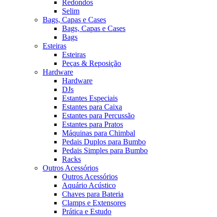
Redondos
Selim
Bags, Capas e Cases
Bags, Capas e Cases
Bags
Esteiras
Esteiras
Peças & Reposição
Hardware
Hardware
DJs
Estantes Especiais
Estantes para Caixa
Estantes para Percussão
Estantes para Pratos
Máquinas para Chimbal
Pedais Duplos para Bumbo
Pedais Simples para Bumbo
Racks
Outros Acessórios
Outros Acessórios
Aquário Acústico
Chaves para Bateria
Clamps e Extensores
Prática e Estudo