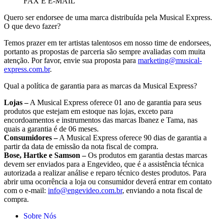
FAX E E-MAIL
Quero ser endorsee de uma marca distribuída pela Musical Express.
O que devo fazer?
Temos prazer em ter artistas talentosos em nosso time de endorsees,
portanto as propostas de parceria são sempre avaliadas com muita
atenção. Por favor, envie sua proposta para
marketing@musical-
express.com.br
.
Qual a política de garantia para as marcas da Musical Express?
Lojas –
A Musical Express oferece 01 ano de garantia para seus
produtos que estejam em estoque nas lojas, exceto para
encordoamentos
e instrumentos das marcas Ibanez e Tama
, nas
quais a garantia é de 06 meses.
Consumidores –
A Musical Express oferece 90 dias de garantia a
partir da data de emissão da nota fiscal de compra.
Bose, Hartke e Samson –
Os produtos em garantia destas marcas
devem ser enviados para a Engevideo, que é a assistência técnica
autorizada a realizar análise e reparo técnico destes produtos. Para
abrir uma ocorrência a loja ou consumidor deverá entrar em contato
com o e-mail:
info@engevideo.com.br
, enviando a nota fiscal de
compra.
Sobre Nós