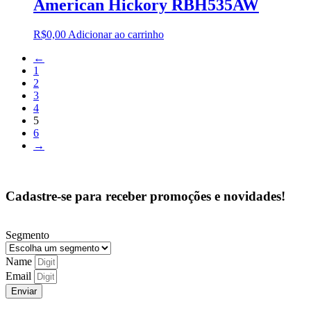
American Hickory RBH535AW
R$
0,00
Adicionar ao carrinho
←
1
2
3
4
5
6
→
Cadastre-se para receber promoções e novidades!
Segmento
Name
Email
Enviar