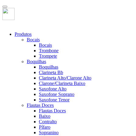
Produtos
Bocais
Bocais
Trombone
Trompete
Boquilhas
Boquilhas
Clarineta Bb
Clarineta Alto/Clarone Alto
Clarone/Clarineta Baixo
Saxofone Alto
Saxofone Soprano
Saxofone Tenor
Flautas Doces
Flautas Doces
Baixo
Contralto
Pífaro
Sopranino