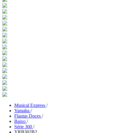
Musical Express
/
Yamaha
/
Flautas Doces
/
Baixo
/
Série 300
/
YRB302B2