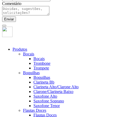
Comentário
Enviar
Produtos
Bocais
Bocais
Trombone
Trompete
Boquilhas
Boquilhas
Clarineta Bb
Clarineta Alto/Clarone Alto
Clarone/Clarineta Baixo
Saxofone Alto
Saxofone Soprano
Saxofone Tenor
Flautas Doces
Flautas Doces