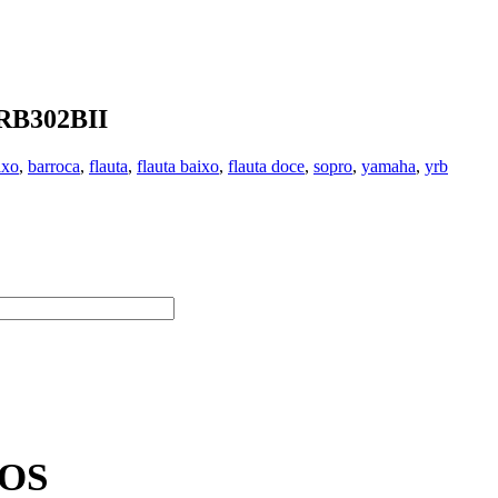
YRB302BII
ixo
,
barroca
,
flauta
,
flauta baixo
,
flauta doce
,
sopro
,
yamaha
,
yrb
OS