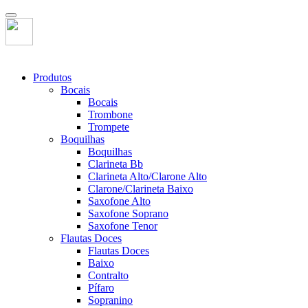
Produtos
Bocais
Bocais
Trombone
Trompete
Boquilhas
Boquilhas
Clarineta Bb
Clarineta Alto/Clarone Alto
Clarone/Clarineta Baixo
Saxofone Alto
Saxofone Soprano
Saxofone Tenor
Flautas Doces
Flautas Doces
Baixo
Contralto
Pífaro
Sopranino