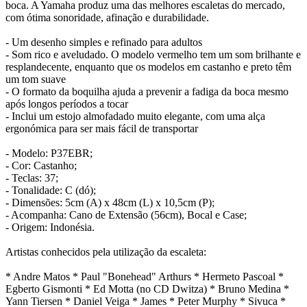
boca. A Yamaha produz uma das melhores escaletas do mercado,
com ótima sonoridade, afinação e durabilidade.
- Um desenho simples e refinado para adultos
- Som rico e aveludado. O modelo vermelho tem um som brilhante e
resplandecente, enquanto que os modelos em castanho e preto têm
um tom suave
- O formato da boquilha ajuda a prevenir a fadiga da boca mesmo
após longos períodos a tocar
- Inclui um estojo almofadado muito elegante, com uma alça
ergonómica para ser mais fácil de transportar
- Modelo: P37EBR;
- Cor: Castanho;
- Teclas: 37;
- Tonalidade: C (dó);
- Dimensões: 5cm (A) x 48cm (L) x 10,5cm (P);
- Acompanha: Cano de Extensão (56cm), Bocal e Case;
- Origem: Indonésia.
Artistas conhecidos pela utilização da escaleta:
* Andre Matos * Paul "Bonehead" Arthurs * Hermeto Pascoal *
Egberto Gismonti * Ed Motta (no CD Dwitza) * Bruno Medina *
Yann Tiersen * Daniel Veiga * James * Peter Murphy * Sivuca *