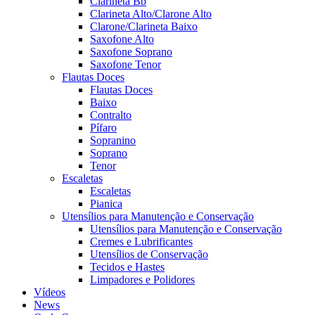
Clarineta Bb
Clarineta Alto/Clarone Alto
Clarone/Clarineta Baixo
Saxofone Alto
Saxofone Soprano
Saxofone Tenor
Flautas Doces
Flautas Doces
Baixo
Contralto
Pífaro
Sopranino
Soprano
Tenor
Escaletas
Escaletas
Pianica
Utensílios para Manutenção e Conservação
Utensílios para Manutenção e Conservação
Cremes e Lubrificantes
Utensílios de Conservação
Tecidos e Hastes
Limpadores e Polidores
Vídeos
News