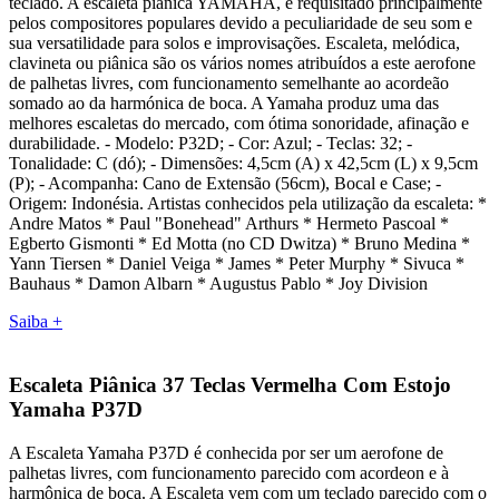
teclado. A escaleta piânica YAMAHA, é requisitado principalmente
pelos compositores populares devido a peculiaridade de seu som e
sua versatilidade para solos e improvisações. Escaleta, melódica,
clavineta ou piânica são os vários nomes atribuídos a este aerofone
de palhetas livres, com funcionamento semelhante ao acordeão
somado ao da harmónica de boca. A Yamaha produz uma das
melhores escaletas do mercado, com ótima sonoridade, afinação e
durabilidade. - Modelo: P32D; - Cor: Azul; - Teclas: 32; -
Tonalidade: C (dó); - Dimensões: 4,5cm (A) x 42,5cm (L) x 9,5cm
(P); - Acompanha: Cano de Extensão (56cm), Bocal e Case; -
Origem: Indonésia. Artistas conhecidos pela utilização da escaleta: *
Andre Matos * Paul "Bonehead" Arthurs * Hermeto Pascoal *
Egberto Gismonti * Ed Motta (no CD Dwitza) * Bruno Medina *
Yann Tiersen * Daniel Veiga * James * Peter Murphy * Sivuca *
Bauhaus * Damon Albarn * Augustus Pablo * Joy Division
Saiba +
Escaleta Piânica 37 Teclas Vermelha Com Estojo
Yamaha P37D
A Escaleta Yamaha P37D é conhecida por ser um aerofone de
palhetas livres, com funcionamento parecido com acordeon e à
harmônica de boca. A Escaleta vem com um teclado parecido com o