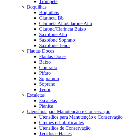
Trompete
Boquilhas
Boquilhas
Clarineta Bb
Clarineta Alto/Clarone Alto
Clarone/Clarineta Baixo
Saxofone Alto
Saxofone Soprano
Saxofone Tenor
Flautas Doces
Flautas Doces
Baixo
Contralto
Pífaro
Sopranino
Soprano
Tenor
Escaletas
Escaletas
Pianica
Utensílios para Manutenção e Conservação
Utensílios para Manutenção e Conservação
Cremes e Lubrificantes
Utensílios de Conservação
Tecidos e Hastes