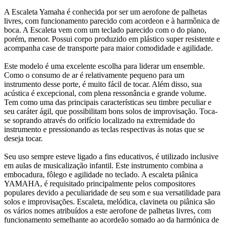
A Escaleta Yamaha é conhecida por ser um aerofone de palhetas
livres, com funcionamento parecido com acordeon e à harmônica de
boca. A Escaleta vem com um teclado parecido com o do piano,
porém, menor. Possui corpo produzido em plástico super resistente e
acompanha case de transporte para maior comodidade e agilidade.
Este modelo é uma excelente escolha para liderar um ensemble.
Como o consumo de ar é relativamente pequeno para um
instrumento desse porte, é muito fácil de tocar. Além disso, sua
acústica é excepcional, com plena ressonância e grande volume.
Tem como uma das principais características seu timbre peculiar e
seu caráter ágil, que possibilitam bons solos de improvisação. Toca-
se soprando através do orifício localizado na extremidade do
instrumento e pressionando as teclas respectivas às notas que se
deseja tocar.
Seu uso sempre esteve ligado a fins educativos, é utilizado inclusive
em aulas de musicalização infantil. Este instrumento combina a
embocadura, fôlego e agilidade no teclado. A escaleta piânica
YAMAHA, é requisitado principalmente pelos compositores
populares devido a peculiaridade de seu som e sua versatilidade para
solos e improvisações. Escaleta, melódica, clavineta ou piânica são
os vários nomes atribuídos a este aerofone de palhetas livres, com
funcionamento semelhante ao acordeão somado ao da harmónica de