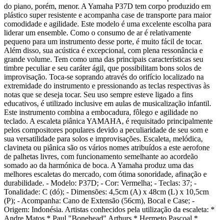
do piano, porém, menor. A Yamaha P37D tem corpo produzido em
plástico super resistente e acompanha case de transporte para maior
comodidade e agilidade. Este modelo é uma excelente escolha para
liderar um ensemble. Como o consumo de ar é relativamente
pequeno para um instrumento desse porte, é muito fácil de tocar.
Além disso, sua acústica é excepcional, com plena ressonância e
grande volume. Tem como uma das principais características seu
timbre peculiar e seu caráter ágil, que possibilitam bons solos de
improvisação. Toca-se soprando através do orifício localizado na
extremidade do instrumento e pressionando as teclas respectivas às
notas que se deseja tocar. Seu uso sempre esteve ligado a fins
educativos, é utilizado inclusive em aulas de musicalização infantil.
Este instrumento combina a embocadura, fôlego e agilidade no
teclado. A escaleta piânica YAMAHA, é requisitado principalmente
pelos compositores populares devido a peculiaridade de seu som e
sua versatilidade para solos e improvisações. Escaleta, melódica,
clavineta ou piânica são os vários nomes atribuídos a este aerofone
de palhetas livres, com funcionamento semelhante ao acordeão
somado ao da harmónica de boca. A Yamaha produz uma das
melhores escaletas do mercado, com ótima sonoridade, afinação e
durabilidade. - Modelo: P37D; - Cor: Vermelha; - Teclas: 37; -
Tonalidade: C (dó); - Dimensões: 4,5cm (A) x 48cm (L) x 10,5cm
(P); - Acompanha: Cano de Extensão (56cm), Bocal e Case; -
Origem: Indonésia. Artistas conhecidos pela utilização da escaleta: *
Andre Matos * Paul "Bonehead" Arthurs * Hermeto Pascoal *