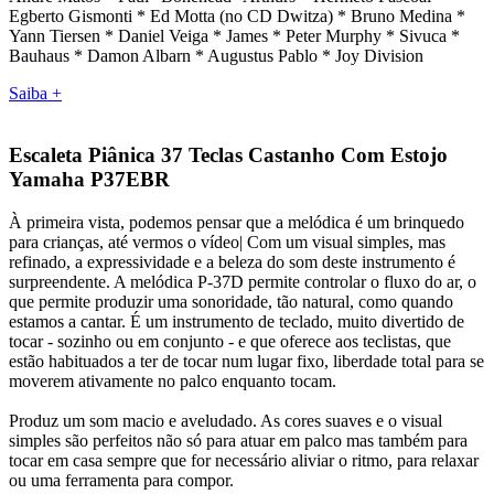
Egberto Gismonti * Ed Motta (no CD Dwitza) * Bruno Medina *
Yann Tiersen * Daniel Veiga * James * Peter Murphy * Sivuca *
Bauhaus * Damon Albarn * Augustus Pablo * Joy Division
Saiba +
Escaleta Piânica 37 Teclas Castanho Com Estojo
Yamaha P37EBR
À primeira vista, podemos pensar que a melódica é um brinquedo
para crianças, até vermos o vídeo| Com um visual simples, mas
refinado, a expressividade e a beleza do som deste instrumento é
surpreendente. A melódica P-37D permite controlar o fluxo do ar, o
que permite produzir uma sonoridade, tão natural, como quando
estamos a cantar. É um instrumento de teclado, muito divertido de
tocar - sozinho ou em conjunto - e que oferece aos teclistas, que
estão habituados a ter de tocar num lugar fixo, liberdade total para se
moverem ativamente no palco enquanto tocam.
Produz um som macio e aveludado. As cores suaves e o visual
simples são perfeitos não só para atuar em palco mas também para
tocar em casa sempre que for necessário aliviar o ritmo, para relaxar
ou uma ferramenta para compor.