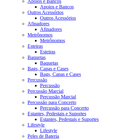
Apoios e Bancos
Apoios e Bancos
Outros Acessórios
Outros Acessórios
Afinadores
Afinadores
Metrônomos
Metrônomos
Esteiras
Esteiras
Baquetas
Baquetas
Bags, Capas e Cases
Bags, Capas e Cases
Percussão
Percussão
Percussão Marcial
Percussão Marcial
Percussão para Concerto
Percussão para Concerto
Estantes, Pedestais e Suportes
Estantes, Pedestais e Suportes
Lifestyle
Lifestyle
Peles de Bateria