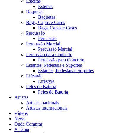
Esteiras
Esteiras
Baquetas
Baquetas
Bags, Capas e Cases
Bags, Capas e Cases
Percussão
Percussão
Percussão Marcial
Percussão Marcial
Percussão para Concerto
Percussão para Concerto
Estantes, Pedestais e Suportes
Estantes, Pedestais e Suportes
Lifestyle
Lifestyle
Peles de Bateria
Peles de Bateria
Artistas
Artistas nacionais
Artistas internacionais
Vídeos
News
Onde Comprar
A Tama