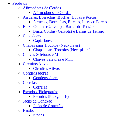
Produtos
Afirmadores de Cordas
Afirmadores de Cordas
Arruelas, Borrachas, Buchas, Luvas e Porcas
Arruelas, Borrachas, Buchas, Luvas e Porcas
Baixa Cordas (Gaivota) e Barras de Tensão
Baixa Cordas (Gaivota) e Barras de Tensão
Captadores
Captadores
Chapas para Trocolos (Neckplates)
Chapas para Trocolos (Neckplates)
Chaves Seletoras e Mini
Chaves Seletoras e Mini
Circuitos Ativos
Circuitos Ativos
Condensadores
Condensadores
Correias
Correias
Escudos (Pickguards)
Escudos (Pickguards)
Jacks de Conexão
Jacks de Conexão
Knobs
Knobs