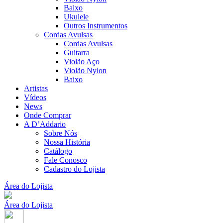
Baixo
Ukulele
Outros Instrumentos
Cordas Avulsas
Cordas Avulsas
Guitarra
Violão Aço
Violão Nylon
Baixo
Artistas
Vídeos
News
Onde Comprar
A D’Addario
Sobre Nós
Nossa História
Catálogo
Fale Conosco
Cadastro do Lojista
Área do Lojista
Área do Lojista