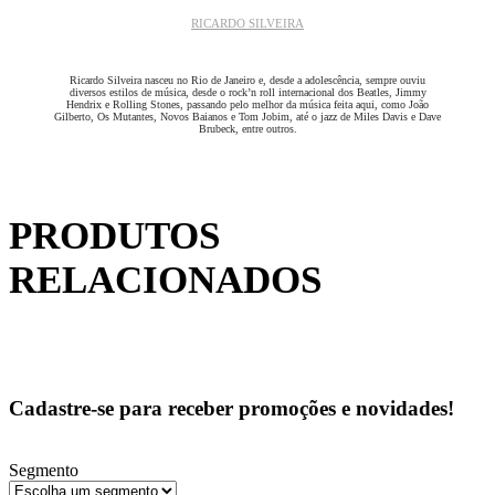
RICARDO SILVEIRA
Ricardo Silveira nasceu no Rio de Janeiro e, desde a adolescência, sempre ouviu
diversos estilos de música, desde o rock’n roll internacional dos Beatles, Jimmy
Hendrix e Rolling Stones, passando pelo melhor da música feita aqui, como João
Gilberto, Os Mutantes, Novos Baianos e Tom Jobim, até o jazz de Miles Davis e Dave
Brubeck, entre outros.
PRODUTOS
RELACIONADOS
Cadastre-se para receber promoções e novidades!
Segmento