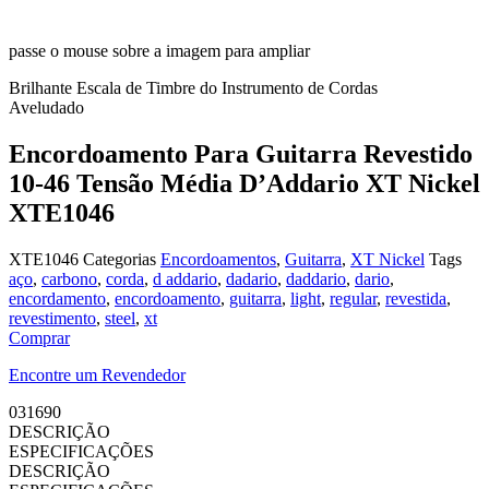
passe o mouse sobre a imagem para ampliar
Brilhante
Escala de Timbre do Instrumento de Cordas
Aveludado
Encordoamento Para Guitarra Revestido
10-46 Tensão Média D’Addario XT Nickel
XTE1046
XTE1046
Categorias
Encordoamentos
,
Guitarra
,
XT Nickel
Tags
aço
,
carbono
,
corda
,
d addario
,
dadario
,
daddario
,
dario
,
encordamento
,
encordoamento
,
guitarra
,
light
,
regular
,
revestida
,
revestimento
,
steel
,
xt
Comprar
Encontre um Revendedor
031690
DESCRIÇÃO
ESPECIFICAÇÕES
DESCRIÇÃO