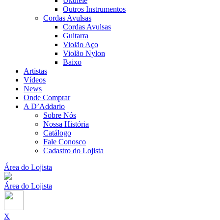
Ukulele
Outros Instrumentos
Cordas Avulsas
Cordas Avulsas
Guitarra
Violão Aço
Violão Nylon
Baixo
Artistas
Vídeos
News
Onde Comprar
A D’Addario
Sobre Nós
Nossa História
Catálogo
Fale Conosco
Cadastro do Lojista
Área do Lojista
Área do Lojista
X