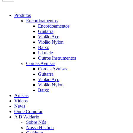
Produtos
Encordoamentos
Encordoamentos
Guitarra
Violão Aço
Violão Nylon
Baixo
Ukulele
Outros Instrumentos
Cordas Avulsas
Cordas Avulsas
Guitarra
Violão Aço
Violão Nylon
Baixo
Artistas
Vídeos
News
Onde Comprar
A D’Addario
Sobre Nós
Nossa História
Catálogo