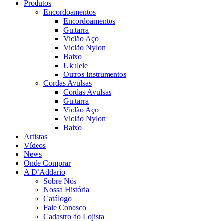
Produtos
Encordoamentos
Encordoamentos
Guitarra
Violão Aço
Violão Nylon
Baixo
Ukulele
Outros Instrumentos
Cordas Avulsas
Cordas Avulsas
Guitarra
Violão Aço
Violão Nylon
Baixo
Artistas
Vídeos
News
Onde Comprar
A D’Addario
Sobre Nós
Nossa História
Catálogo
Fale Conosco
Cadastro do Lojista