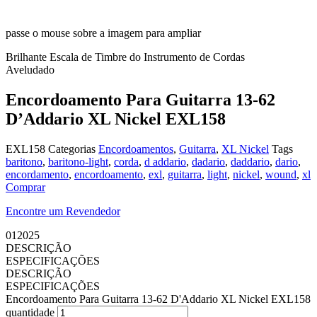
passe o mouse sobre a imagem para ampliar
Brilhante
Escala de Timbre do Instrumento de Cordas
Aveludado
Encordoamento Para Guitarra 13-62
D’Addario XL Nickel EXL158
EXL158
Categorias
Encordoamentos
,
Guitarra
,
XL Nickel
Tags
baritono
,
baritono-light
,
corda
,
d addario
,
dadario
,
daddario
,
dario
,
encordamento
,
encordoamento
,
exl
,
guitarra
,
light
,
nickel
,
wound
,
xl
Comprar
Encontre um Revendedor
012025
DESCRIÇÃO
ESPECIFICAÇÕES
DESCRIÇÃO
ESPECIFICAÇÕES
Encordoamento Para Guitarra 13-62 D'Addario XL Nickel EXL158
quantidade