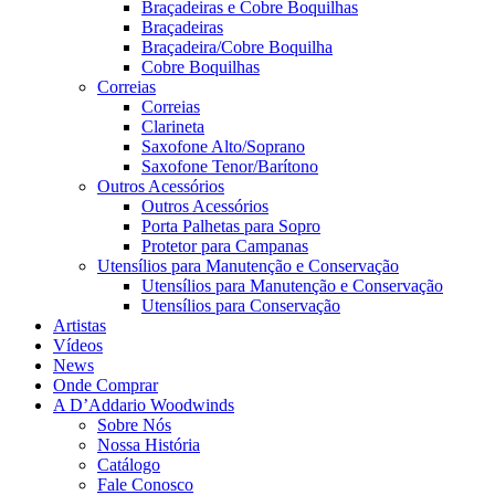
Braçadeiras e Cobre Boquilhas
Braçadeiras
Braçadeira/Cobre Boquilha
Cobre Boquilhas
Correias
Correias
Clarineta
Saxofone Alto/Soprano
Saxofone Tenor/Barítono
Outros Acessórios
Outros Acessórios
Porta Palhetas para Sopro
Protetor para Campanas
Utensílios para Manutenção e Conservação
Utensílios para Manutenção e Conservação
Utensílios para Conservação
Artistas
Vídeos
News
Onde Comprar
A D’Addario Woodwinds
Sobre Nós
Nossa História
Catálogo
Fale Conosco