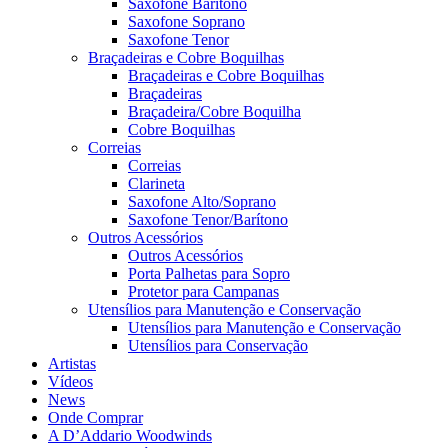
Saxofone Barítono
Saxofone Soprano
Saxofone Tenor
Braçadeiras e Cobre Boquilhas
Braçadeiras e Cobre Boquilhas
Braçadeiras
Braçadeira/Cobre Boquilha
Cobre Boquilhas
Correias
Correias
Clarineta
Saxofone Alto/Soprano
Saxofone Tenor/Barítono
Outros Acessórios
Outros Acessórios
Porta Palhetas para Sopro
Protetor para Campanas
Utensílios para Manutenção e Conservação
Utensílios para Manutenção e Conservação
Utensílios para Conservação
Artistas
Vídeos
News
Onde Comprar
A D’Addario Woodwinds