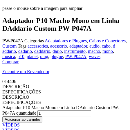
passe o mouse sobre a imagem para ampliar
Adaptador P10 Macho Mono em Linha
DAddario Custom PW-P047A
PW-P047A
Categorias
Adaptadores e Plugues
,
Cabos e Conectores
,
Custom
Tags
accessories
,
acessorio
,
adaptador
,
audio
,
cabo
,
d
addario
,
dadario
,
daddario
,
dario
,
instrumento
,
macho
,
mono
,
musica
,
p10
,
planet
,
plug
,
plugue
,
PW-P047A
,
waves
Comprar
Encontre um Revendedor
014406
DESCRIÇÃO
ESPECIFICAÇÕES
DESCRIÇÃO
ESPECIFICAÇÕES
Adaptador P10 Macho Mono em Linha DAddario Custom PW-
P047A quantidade
Adicionar ao carrinho
VÍDEOS