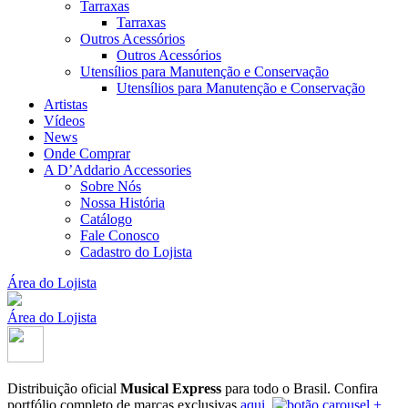
Tarraxas
Tarraxas
Outros Acessórios
Outros Acessórios
Utensílios para Manutenção e Conservação
Utensílios para Manutenção e Conservação
Artistas
Vídeos
News
Onde Comprar
A D’Addario Accessories
Sobre Nós
Nossa História
Catálogo
Fale Conosco
Cadastro do Lojista
Área do Lojista
Área do Lojista
Distribuição oficial
Musical Express
para todo o Brasil.
Confira
portfólio completo de marcas exclusivas
aqui
.