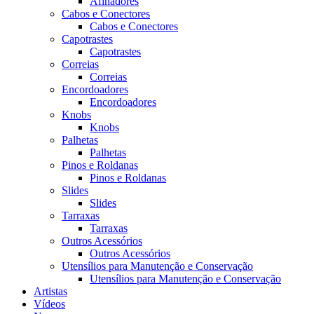
Afinadores
Cabos e Conectores
Cabos e Conectores
Capotrastes
Capotrastes
Correias
Correias
Encordoadores
Encordoadores
Knobs
Knobs
Palhetas
Palhetas
Pinos e Roldanas
Pinos e Roldanas
Slides
Slides
Tarraxas
Tarraxas
Outros Acessórios
Outros Acessórios
Utensílios para Manutenção e Conservação
Utensílios para Manutenção e Conservação
Artistas
Vídeos