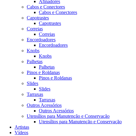
Afinadores
Cabos e Conectores
Cabos e Conectores
Capotrastes
Capotrastes
Correias
Correias
Encordoadores
Encordoadores
Knobs
Knobs
Palhetas
Palhetas
Pinos e Roldanas
Pinos e Roldanas
Slides
Slides
Tarraxas
Tarraxas
Outros Acessórios
Outros Acessórios
Utensílios para Manutenção e Conservação
Utensílios para Manutenção e Conservação
Artistas
Vídeos