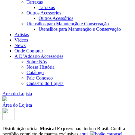
Tarraxas
Tarraxas
Outros Acessórios
Outros Acessórios
Utensílios para Manutenção e Conservação
Utensílios para Manutenção e Conservação
Artistas
Vídeos
News
Onde Comprar
A D’Addario Accessories
Sobre Nós
Nossa História
Catálogo
Fale Conosco
Cadastro do Lojista
Área do Lojista
Área do Lojista
Distribuição oficial
Musical Express
para todo o Brasil.
Confira
portfólio completo de marcas exclusivas
aqui
.