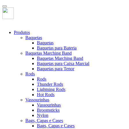
Produtos
Baquetas
Baquetas
Baquetas para Bateria
Baquetas Marching Band
Baquetas Marching Band
Baquetas para Caixa Marcial
Baquetas para Tenor
Rods
Rods
Thunder Rods
Lightning Rods
Hot Rods
Vassourinhas
Vassourinhas
Broomsticks
Nylon
Bags, Capas e Cases
Bags, Capas e Cases