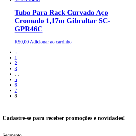
Tubo Para Rack Curvado Aço
Cromado 1,17m Gibraltar SC-
GPR46C
R$
0,00
Adicionar ao carrinho
←
1
2
3
…
5
6
7
8
Cadastre-se para receber promoções e novidades!
Segmento