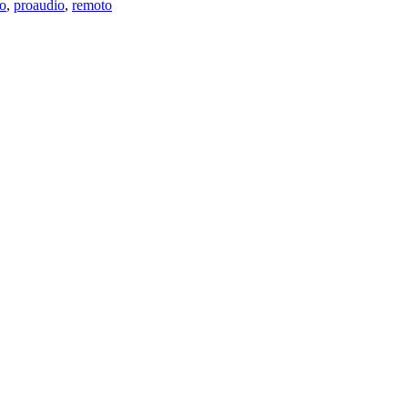
io
,
proaudio
,
remoto