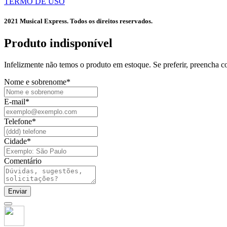
TERMO DE USO
2021 Musical Express. Todos os direitos reservados.
Produto indisponível​
Infelizmente não temos o produto em estoque. Se preferir, preencha 
Nome e sobrenome
*
E-mail
*
Telefone
*
Cidade
*
Comentário
Enviar