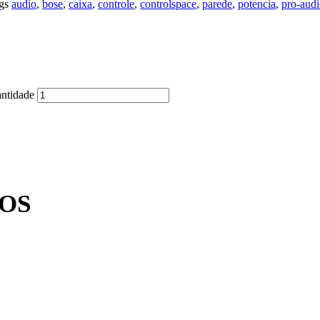
gs
audio
,
bose
,
caixa
,
controle
,
controlspace
,
parede
,
potencia
,
pro-aud
ntidade
OS