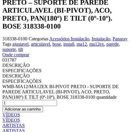
PRETO – SUPORTE DE PAREDE
ARTICULAVEL (BI-PIVOT), ACO,
PRETO, PAN(180º) E TILT (0º-10º).
BOSE 318338-0100
318338-0100
Categorias
Acessórios Instalação
,
Instalação
,
Panaray
Tags
ajustavel
,
articulavel
,
bose
,
install
,
ma12
,
ma12ex
,
parede
,
suporte
,
tilt
Onde comprar
031787
DESCRIÇÃO
ESPECIFICAÇÕES
DESCRIÇÃO
ESPECIFICAÇÕES
WMB-MA12/MA12EX BI-PIVOT PRETO - SUPORTE DE
PAREDE ARTICULAVEL (BI-PIVOT), ACO, PRETO,
PAN(180º) E TILT (0º-10º). BOSE 318338-0100 quantidade
Adicionar ao carrinho
VÍDEOS
VÍDEOS
ARTISTAS
ARTISTAS