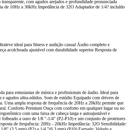
ta transparente, com agudos arejados e profundidade pronunciada
cia de 10Hz a 30kHz Impedância de 32O Adaptador de 1/4? incluído
raleve ideal para fitness e audição casual Áudio completo e
eça acolchoada ajustável com durabilidade superior Resposta de
para entusiastas de música e profissionais de áudio. Ideal para
 e agudos ultra-nítidos. Som de estúdio Equipado com drivers de
nça. Uma ampla resposta de frequência de 20Hz a 20kHz permite que
tural. Conforto Premium Ouça com conforto em qualquer lugar ou no
rgonômico com uma faixa de cabeça larga e autoajustável e
 folheado a ouro de 1/8 "-1/4" (P2-P10) e um conjunto de protetores
Resposta de frequência: 20Hz - 20kHz Impedância: 32O Sensibilidade:
/8" (3,5 mm) (P2) a 1/4 "(6,3 mm) (P10) Earpads: Veludo e