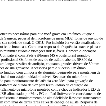
onentes necessários para que você grave em um único kit que é
da Samson, pedestal de microfone de mesa MD2, fones de ouvido de
sua cadeia de sinal. O C01U Pro incluído é a versão atualizada do
úsica e broadcast. Com uma resposta de frequência suave e plana e
ido minimiza ruídos e vibrações indesejáveis. Comece A operação
 Compatível com iPads e iPhones (4S e posteriores) usando o
profissional Os fones de ouvido de estúdio abertos SR850 da
ara longas sessões de audição, enquanto grandes drivers de 50 mm
nces de sua gravação. Acessórios para o sucesso Um ótimo
rro fundido com um poste de alumínio rosqueado para montagem de
inclui um estojo moldado durável. Recursos do microfone
o para monitoramento de latência zero Ideal para gravação de
oftware de ditado de voz para texto Padrão de captação do
ido Elemento de microfone montado contra choque Indicador LED de
to USB alimentado por Mac, PC ou iPad Software de cancelamento de
issional e monitoramento de alta fidelidade Resposta transparente
 com ímãs de terras raras Faixa de cabeça de ajuste Resposta de