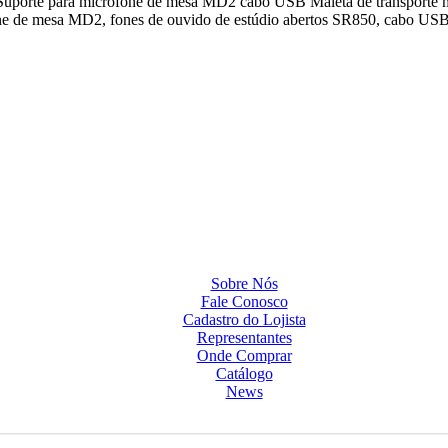
uporte para microfone de mesa MD2 cabo USB Maleta de transporte m
 de mesa MD2, fones de ouvido de estúdio abertos SR850, cabo USB e
Sobre Nós
Fale Conosco
Cadastro do Lojista
Representantes
Onde Comprar
Catálogo
News