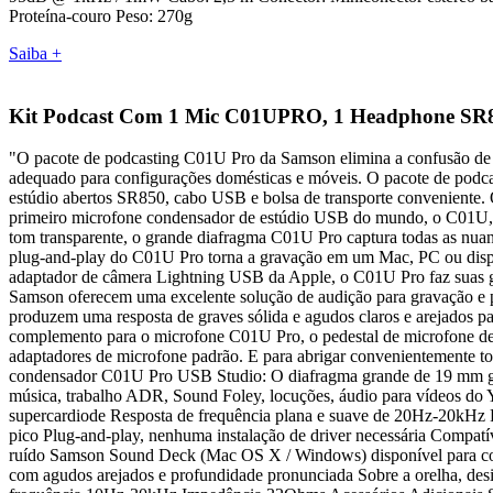
Proteína-couro Peso: 270g
Saiba +
Kit Podcast Com 1 Mic C01UPRO, 1 Headphone SR
"O pacote de podcasting C01U Pro da Samson elimina a confusão de c
adequado para configurações domésticas e móveis. O pacote de pod
estúdio abertos SR850, cabo USB e bolsa de transporte conveniente. 
primeiro microfone condensador de estúdio USB do mundo, o C01U, qu
tom transparente, o grande diafragma C01U Pro captura todas as nuan
plug-and-play do C01U Pro torna a gravação em um Mac, PC ou disposi
adaptador de câmera Lightning USB da Apple, o C01U Pro faz suas g
Samson oferecem uma excelente solução de audição para gravação e p
produzem uma resposta de graves sólida e agudos claros e arejados 
complemento para o microfone C01U Pro, o pedestal de microfone d
adaptadores de microfone padrão. E para abrigar convenientemente 
condensador C01U Pro USB Studio: O diafragma grande de 19 mm garan
música, trabalho ADR, Sound Foley, locuções, áudio para vídeos do 
supercardiode Resposta de frequência plana e suave de 20Hz-20kHz 
pico Plug-and-play, nenhuma instalação de driver necessária Compat
ruído Samson Sound Deck (Mac OS X / Windows) disponível para compr
com agudos arejados e profundidade pronunciada Sobre a orelha, des