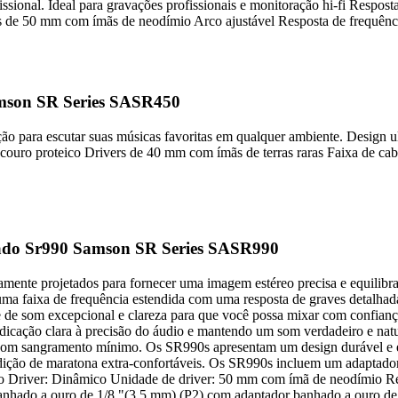
sional. Ideal para gravações profissionais e monitoração hi-fi Respos
s de 50 mm com ímãs de neodímio Arco ajustável Resposta de frequên
mson SR Series SASR450
 para escutar suas músicas favoritas em qualquer ambiente. Design ult
couro proteico Drivers de 40 mm com ímãs de terras raras Faixa de cab
ado Sr990 Samson SR Series SASR990
e projetados para fornecer uma imagem estéreo precisa e equilibrada 
ma faixa de frequência estendida com uma resposta de graves detalhada
e de som excepcional e clareza para que você possa mixar com confia
dicação clara à precisão do áudio e mantendo um som verdadeiro e na
com sangramento mínimo. Os SR990s apresentam um design durável e e
udição de maratona extra-confortáveis. Os SR990s incluem um adaptador
chado Driver: Dinâmico Unidade de driver: 50 mm com ímã de neodímio 
hado a ouro de 1/8 "(3,5 mm) (P2) com adaptador banhado a ouro de 1