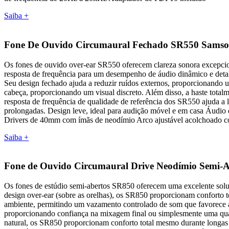
Saiba +
Fone De Ouvido Circumaural Fechado SR550 Samso
Os fones de ouvido over-ear SR550 oferecem clareza sonora excepci
resposta de frequência para um desempenho de áudio dinâmico e det
Seu design fechado ajuda a reduzir ruídos externos, proporcionand
cabeça, proporcionando um visual discreto. Além disso, a haste total
resposta de frequência de qualidade de referência dos SR550 ajuda a 
prolongadas. Design leve, ideal para audição móvel e em casa Áudio 
Drivers de 40mm com ímãs de neodímio Arco ajustável acolchoado co
Saiba +
Fone de Ouvido Circumaural Drive Neodímio Semi-
Os fones de estúdio semi-abertos SR850 oferecem uma excelente soluç
design over-ear (sobre as orelhas), os SR850 proporcionam conforto 
ambiente, permitindo um vazamento controlado de som que favorece 
proporcionando confiança na mixagem final ou simplesmente uma qual
natural, os SR850 proporcionam conforto total mesmo durante longas 