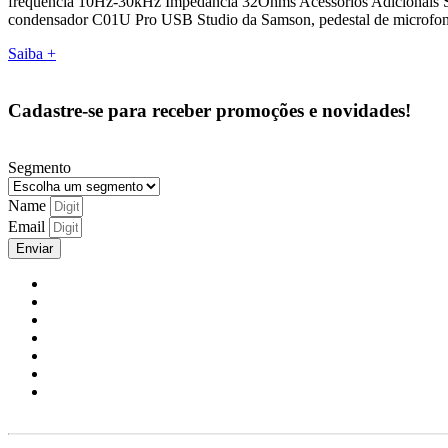
frequência 10Hz-30kHz Impedância 32Ohms Acessórios Adicionais S
condensador C01U Pro USB Studio da Samson, pedestal de microfone
Saiba +
Cadastre-se para receber promoções e novidades!
Segmento
Name
Email
Enviar