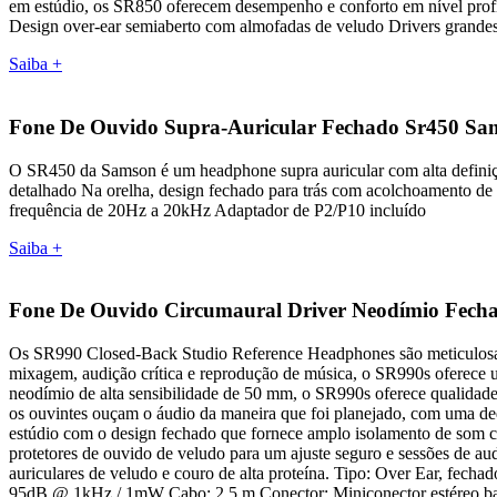
em estúdio, os SR850 oferecem desempenho e conforto em nível profis
Design over-ear semiaberto com almofadas de veludo Drivers grande
Saiba +
Fone De Ouvido Supra-Auricular Fechado Sr450 Sa
O SR450 da Samson é um headphone supra auricular com alta definição
detalhado Na orelha, design fechado para trás com acolchoamento de 
frequência de 20Hz a 20kHz Adaptador de P2/P10 incluído
Saiba +
Fone De Ouvido Circumaural Driver Neodímio Fech
Os SR990 Closed-Back Studio Reference Headphones são meticulosament
mixagem, audição crítica e reprodução de música, o SR990s oferece u
neodímio de alta sensibilidade de 50 mm, o SR990s oferece qualidad
os ouvintes ouçam o áudio da maneira que foi planejado, com uma de
estúdio com o design fechado que fornece amplo isolamento de som 
protetores de ouvido de veludo para um ajuste seguro e sessões de a
auriculares de veludo e couro de alta proteína. Tipo: Over Ear, fe
95dB @ 1kHz / 1mW Cabo: 2,5 m Conector: Miniconector estéreo ban