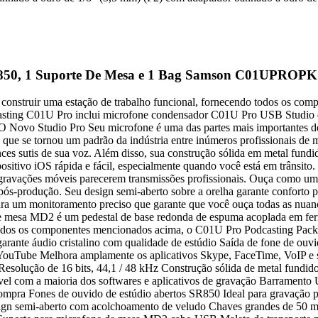
850, 1 Suporte De Mesa e 1 Bag Samson C01UPROPK
onstruir uma estação de trabalho funcional, fornecendo todos os comp
casting C01U Pro inclui microfone condensador C01U Pro USB Studio 
O Novo Studio Pro Seu microfone é uma das partes mais importantes de 
e se tornou um padrão da indústria entre inúmeros profissionais de m
ces sutis de sua voz. Além disso, sua construção sólida em metal fund
tivo iOS rápida e fácil, especialmente quando você está em trânsito.
ravações móveis parecerem transmissões profissionais. Ouça como um 
ós-produção. Seu design semi-aberto sobre a orelha garante conforto p
para um monitoramento preciso que garante que você ouça todas as nua
e mesa MD2 é um pedestal de base redonda de espuma acoplada em fe
todos os componentes mencionados acima, o C01U Pro Podcasting Pack 
te áudio cristalino com qualidade de estúdio Saída de fone de ouvid
YouTube Melhora amplamente os aplicativos Skype, FaceTime, VoIP e s
Resolução de 16 bits, 44,1 / 48 kHz Construção sólida de metal fund
ível com a maioria dos softwares e aplicativos de gravação Barramen
a Fones de ouvido de estúdio abertos SR850 Ideal para gravação prof
ign semi-aberto com acolchoamento de veludo Chaves grandes de 50 mm