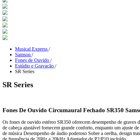
Musical Express
/
Samson
/
Fones de Ouvido
/
Estúdio e Gravação
/
SR Series
SR Series
Fones De Ouvido Circumaural Fechado SR350 Sams
Os fones de ouvido estéreo SR350 oferecem desempenho de graves de 
de cabeça ajustável fornecem grande conforto, enquanto um ajuste de b
de música Desempenho de áudio poderoso Sobre a orelha, design tras
de frequência de 20Hz a 20kHz Adaptador de P2/P10 incluído