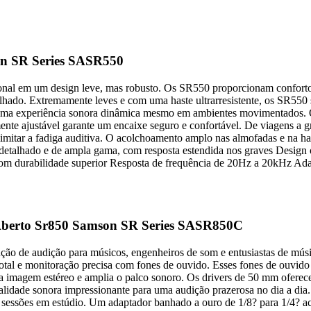
n SR Series SASR550
onal em um design leve, mas robusto. Os SR550 proporcionam conforto
alhado. Extremamente leves e com uma haste ultrarresistente, os SR5
o uma experiência sonora dinâmica mesmo em ambientes movimentados. 
mente ajustável garante um encaixe seguro e confortável. De viagens a
limitar a fadiga auditiva. O acolchoamento amplo nas almofadas e na ha
detalhado e de ampla gama, com resposta estendida nos graves Design o
m durabilidade superior Resposta de frequência de 20Hz a 20kHz Adapt
Aberto Sr850 Samson SR Series SASR850C
ão de audição para músicos, engenheiros de som e entusiastas de música
total e monitoração precisa com fones de ouvido. Esses fones de ouvi
a imagem estéreo e amplia o palco sonoro. Os drivers de 50 mm oferec
idade sonora impressionante para uma audição prazerosa no dia a dia.
sessões em estúdio. Um adaptador banhado a ouro de 1/8? para 1/4? ac