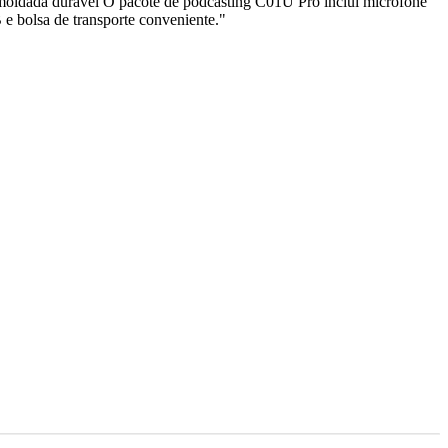
oldada durável O pacote de podcasting C01U Pro inclui microfone
 bolsa de transporte conveniente."