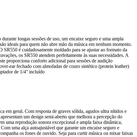
 durante longas sessões de uso, um encaixe seguro e uma ampla
50 são ideais para quem não abre mão da música em nenhum momento.
O SR550 é cuidadosamente moldado para se ajustar ao formato da
 gravações, os SR550 atendem perfeitamente às suas necessidades. A
ste proporciona conforto adicional para sessões de audição
ver-ear fechado com almofadas de couro sintético (protein leather)
ador de 1/4'' incluído
 em geral. Com resposta de graves sólida, agudos ultra nítidos e
do apresentam um design semi-aberto que melhora a percepção do
em uma reprodução sonora excepcional e ampla faixa dinâmica,
 Com uma alça autoajustável que garante um encaixe seguro e
ompanha os fones de ouvido. Seja para curtir música ou mixar faixas